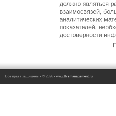
должно являться р
взаимосвязей, бол
аналитических мат
показателей, необ
достоверности инф
П
Все права защищены - © 2026 -
www.thismanagement.ru