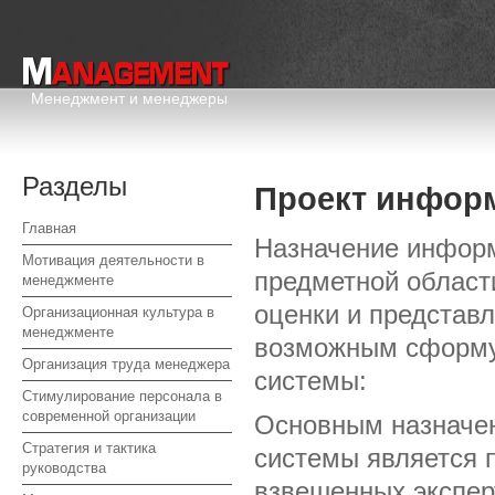
Менеджмент и менеджеры
Разделы
Проект инфор
Главная
Назначение информ
Мотивация деятельности в
предметной област
менеджменте
оценки и представл
Организационная культура в
менеджменте
возможным сформу
Организация труда менеджера
системы:
Стимулирование персонала в
современной организации
Основным назначе
Стратегия и тактика
системы является 
руководства
взвешенных экспер