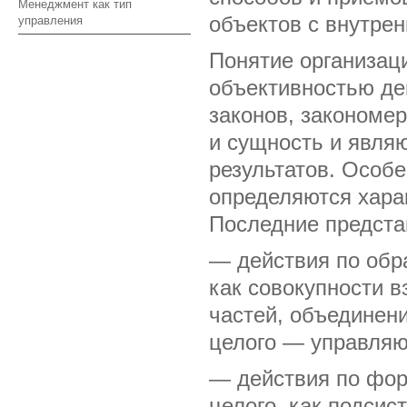
Менеджмент как тип
объектов с внутрен
управления
Понятие организац
объективностью де
законов, закономе
и сущность и явля
результатов. Особ
определяются хара
Последние предста
— действия по обр
как совокупности 
частей, объединен
целого — управляю
— действия по фор
целого, как подсис