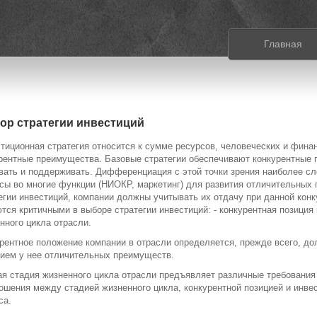
Главная
ор стратегии инвестиций
тиционная стратегия относится к сумме ресурсов, человеческих и фина
рентные преимущества. Базовые стратегии обеспечивают конкурентные 
вать и поддерживать. Дифференциация с этой точки зрения наиболее сл
сы во многие функции (НИОКР, маркетинг) для развития отличительных
егии инвестиций, компании должны учитывать их отдачу при данной конк
тся критичными в выборе стратегии инвестиций: - конкурентная позиция 
нного цикла отрасли.
рентное положение компании в отрасли определяется, прежде всего, до
ием у нее отличительных преимуществ.
я стадия жизненного цикла отрасли предъявляет различные требования 
ошения между стадией жизненного цикла, конкурентной позицией и инве
са.