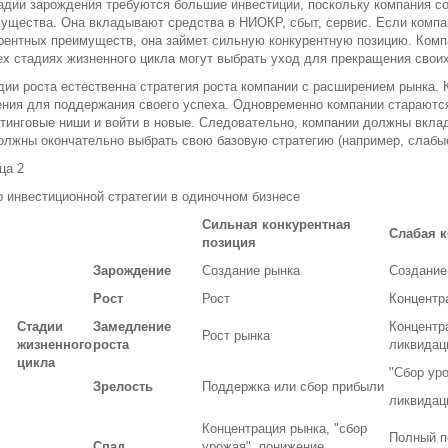
адии зарождения требуются большие инвестиции, поскольку компания со
ущества. Она вкладывают средства в НИОКР, сбыт, сервис. Если компа
рентных преимуществ, она займет сильную конкурентную позицию. Комп
ех стадиях жизненного цикла могут выбрать уход для прекращения своих
дии роста естественна стратегия роста компании с расширением рынка.
ния для поддержания своего успеха. Одновременно компании старают
тинговые ниши и войти в новые. Следовательно, компании должны вклады
олжны окончательно выбрать свою базовую стратегию (например, слабые
ца 2
 инвестиционной стратегии в одиночном бизнесе
Сильная конкурентная
Слабая к
позиция
Зарождение
Создание рынка
Создание
Рост
Рост
Концентр
Стадии
Замедление
Концентр
Рост рынка
жизненного
роста
ликвидац
цикла
"Сбор ур
Зрелость
Поддержка или сбор прибыли
ликвидац
Концентрация рынка, "сбор
Полный п
Спад
урожая", понижение