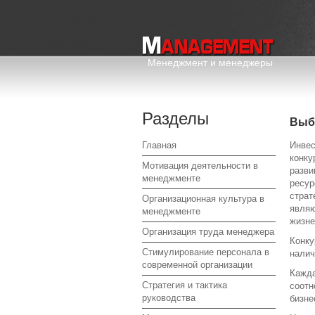
Менеджмент и менеджеры
Разделы
Выб
Главная
Инвес
конку
Мотивация деятельности в
разви
менеджменте
ресур
страт
Организационная культура в
являю
менеджменте
жизне
Организация труда менеджера
Конку
Стимулирование персонала в
налич
современной организации
Кажда
Стратегия и тактика
соотн
руководства
бизне