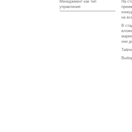
Менеджмент как тип
На ст
управления
преим
конку
на вс
В ста
вложе
марке
они д
Табли
Выбор