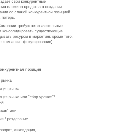
здает свои конкурентные
ния вложила средства в создании
ании со слабой конкурентной позицией
 потерь.
 Компании требуются значительные
ся консолидировать существующие
вать ресурсы в маркетинг, кроме того,
 компании - фокусирование).
онкурентная позиция
 рынка
ация рынка
ация рынка или "сбор урожая"/
ия
ожая" или
ия / раздевание
оворот, ликвидация,