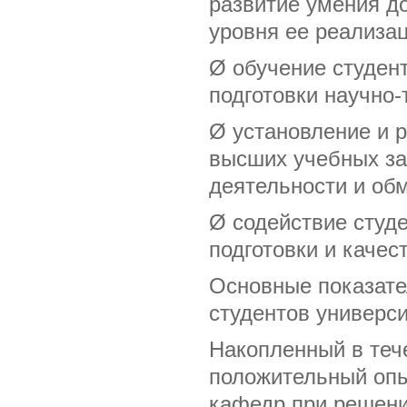
развитие умения д
уровня ее реализац
Ø обучение студен
подготовки научно-
Ø установление и 
высших учебных за
деятельности и об
Ø содействие студ
подготовки и качес
Основные показате
студентов универси
Накопленный в тече
положительный опы
кафедр при решени