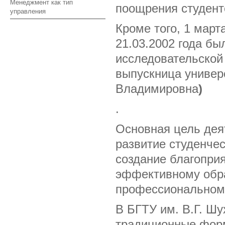
Менеджмент как тип
поощрения студенто
управления
Кроме того, 1 март
21.03.2002 года бы
исследовательской 
выпускница универ
Владимировна
)
.
Основная цель дея
развитие студенче
создание благопри
эффективному обра
профессиональному
В БГТУ им. В.Г. Ш
традиционные форм