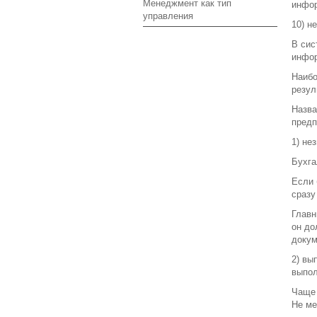
Менеджмент как тип
инфор
управления
10) н
В сис
инфор
Наибо
резул
Назва
предп
1) не
Бухга
Если 
сразу
Главн
он до
докум
2) вы
выпол
Чаще 
Не ме