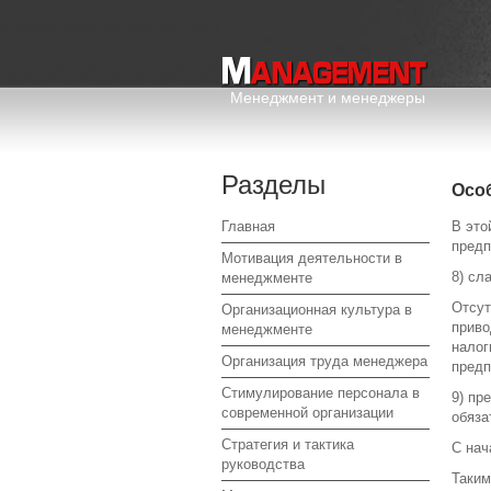
Менеджмент и менеджеры
Разделы
Осо
Главная
В это
предп
Мотивация деятельности в
8) сл
менеджменте
Отсут
Организационная культура в
приво
менеджменте
налог
Организация труда менеджера
предп
Стимулирование персонала в
9) пр
современной организации
обяза
Стратегия и тактика
С нач
руководства
Таким