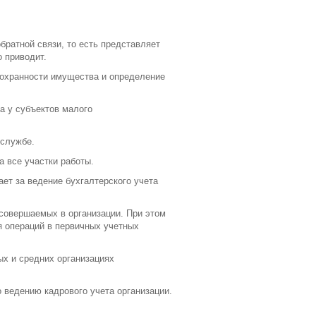
братной связи, то есть представляет
 приводит.
сохранности имущества и определение
а у субъектов малого
 службе.
а все участки работы.
ает за ведение бухгалтерского учета
 совершаемых в организации. При этом
я операций в первичных учетных
ых и средних организациях
 ведению кадрового учета организации.