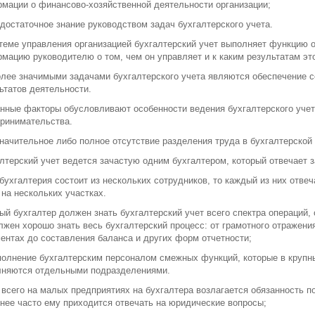
мации о финансово-хозяйственной деятельности организации;
едостаточное знание руководством задач бухгалтерского учета.
теме управления организацией бухгалтерский учет выполняет функцию о
мацию руководителю о том, чем он управляет и к каким результатам это
лее значимыми задачами бухгалтерского учета являются обеспечение 
ьтатов деятельности.
нные факторы обусловливают особенности ведения бухгалтерского учет
ринимательства.
значительное либо полное отсутствие разделения труда в бухгалтерской
лтерский учет ведется зачастую одним бухгалтером, который отвечает з
бухгалтерия состоит из нескольких сотрудников, то каждый из них отвеч
 на нескольких участках.
ый бухгалтер должен знать бухгалтерский учет всего спектра операций,
лжен хорошо знать весь бухгалтерский процесс: от грамотного отражени
ентах до составления баланса и других форм отчетности;
полнение бухгалтерским персоналом смежных функций, которые в крупн
няются отдельными подразделениями.
всего на малых предприятиях на бухгалтера возлагается обязанность по
нее часто ему приходится отвечать на юридические вопросы;