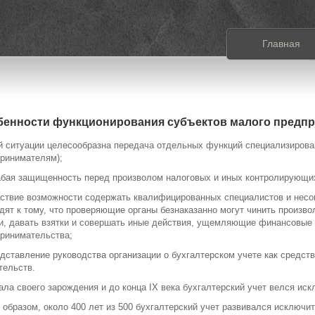
Главная
бенности функционирования субъектов малого предп
й ситуации целесообразна передача отдельных функций специализиров
ринимателям);
абая защищенность перед произволом налоговых и иных контролирующих
ствие возможности содержать квалифицированных специалистов и нес
дят к тому, что проверяющие органы безнаказанно могут чинить произв
и, давать взятки и совершать иные действия, ущемляющие финансовые 
ринимательства;
едставление руководства организации о бухгалтерском учете как средст
тельств.
ала своего зарождения и до конца IX века бухгалтерский учет велся ис
 образом, около 400 лет из 500 бухгалтерский учет развивался исключи