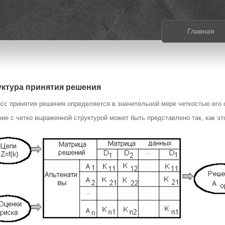
Главная
уктура принятия решения
сс принятия решения определяется в значительной мере четкостью его 
ие с четко выраженной структурой может быть представлено так, как это 