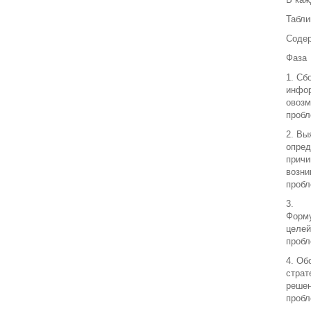
Табли
Содер
Фаза
1. Сб
инфо
овоз
проб
2. Вы
опред
причи
возни
проб
3.
Форм
целей
проб
4. Об
страт
реше
проб