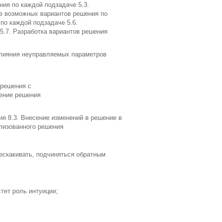
ния по каждой подзадаче 5.3.
е возможных вариантов решения по
по каждой подзадаче 5.6.
5.7. Разработка вариантов решения
влияния неуправляемых параметров
 решения с
ение решения
ция 8.3. Внесение изменений в решение в
ализованного решения
рескакивать, подчиняться обратным
тет роль интуиции;