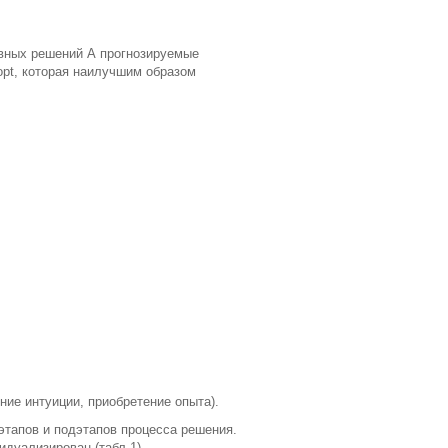
ивных решений А прогнозируемые
opt, которая наилучшим образом
ние интуиции, приобретение опыта).
этапов и подэтапов процесса решения.
идуализирован (табл.1).