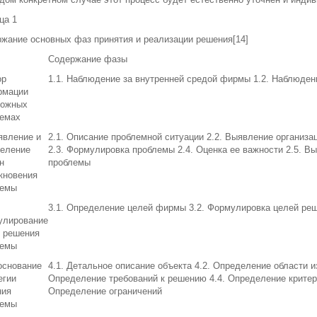
ца 1
жание основных фаз принятия и реализации решения[14]
Содержание фазы
ор
1.1. Наблюдение за внутренней средой фирмы 1.2. Наблюден
рмации
можных
лемах
явление и
2.1. Описание проблемной ситуации 2.2. Выявление организац
еление
2.3. Формулировка проблемы 2.4. Оценка ее важности 2.5. В
н
проблемы
кновения
лемы
3.1. Определение целей фирмы 3.2. Формулировка целей ре
улирование
 решения
лемы
основание
4.1. Детальное описание объекта 4.2. Определение области 
егии
Определение требований к решению 4.4. Определение критер
ния
Определение ограничений
лемы