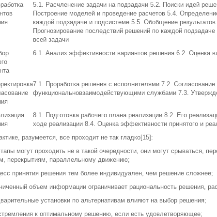
зработка
5.1. Расчленение задачи на подзадачи 5.2. Поиски идей реше
нтов
Построение моделей и проведение расчетов 5.4. Определени
ния
каждой подзадаче и подсистеме 5.5. Обобщение результатов 
Прогнозирование последствий решений по каждой подзадаче 
всей задачи
бор
6.1. Анализ эффективности вариантов решения 6.2. Оценка 
его
нта
рректировка
7.1. Проработка решения с исполнителями 7.2. Согласование
ласование
функциональновзаимодействующими службами 7.3. Утвержд
ния
ализация
8.1. Подготовка рабочего плана реализации 8.2. Его реализа
ния
ходе реализации 8.4. Оценка эффективности принятого и ре
актике, разумеется, все проходит не так гладко[15]:
этапы могут проходить не в такой очередности, они могут срываться, пе
м, перекрытиям, параллельному движению;
цесс принятия решения тем более индивидуален, чем решение сложнее;
аниченный объем информации ограничивает рациональность решения, рас
дварительные установки по альтернативам влияют на выбор решения;
 стремления к оптимальному решению, если есть удовлетворяющее;