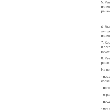
5. Ра
вариа
реше
6. Вы
лучш
вариа
7. Ко
и сог
реше
8. Ре
реше
На пр
- под
связя
- про
- огр
- пре
- нет