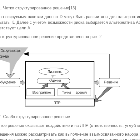
1. Четко структурированное решение[13]
огнозируемым пакетам данных D могут быть рассчитаны для альтернат
ьтаты К. Далее с учетом возможности риска выбирается альтернатива A
етствует цели А.
 структурированное решение представлено на рис. 2.
2. Слабо структурированное решение
тое решение оказывает воздействие и на ЛПР (ответственность, углубле
ешения можно рассматривать как выполнение взаимосвязанного набора 
дом конкретном случае этот процесс будет естественно уточнен и индив