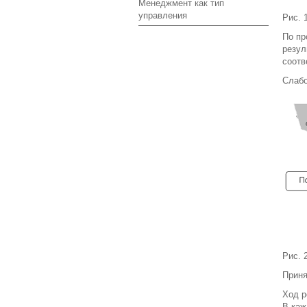
Менеджмент как тип
управления
Рис. 
По пр
резул
соотв
Слабо
Рис. 
Приня
Ход р
В каж