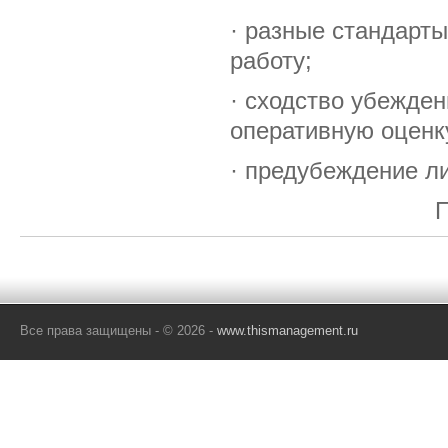
· разные стандарт
работу;
· сходство убежден
оперативную оценк
· предубеждение л
П
Все права защищены - © 2026 -
www.thismanagement.ru