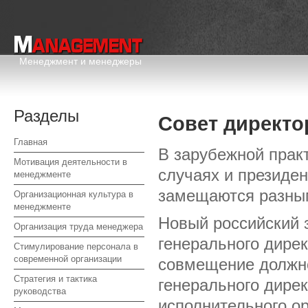
Менеджмент и менеджеры
Разделы
Совет директо
Главная
В зарубежной практ
Мотивация деятельности в
случаях и президен
менеджменте
замещаются разны
Организационная культура в
менеджменте
Новый российский 
Организация труда менеджера
генерального дирек
Стимулирование персонала в
современной организации
совмещение должно
Стратегия и тактика
генерального дирек
руководства
исполнительного ор