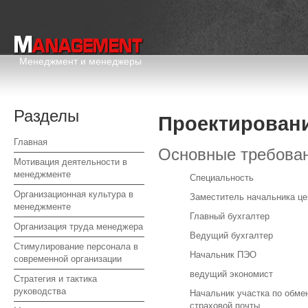
Менеджмент и менеджеры
Разделы
Проектировани
Главная
Основные требован
Мотивация деятельности в
менеджменте
Специальность
Организационная культура в
Заместитель начальника це
менеджменте
Главный бухгалтер
Организация труда менеджера
Ведущий бухгалтер
Стимулирование персонала в
Начальник ПЭО
современной организации
ведущий экономист
Стратегия и тактика
руководства
Начальник участка по обмен
страховой почты