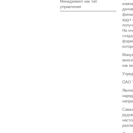
Менеджмент как тип
компа
управления
делов
финан
ждут 
получ
На оч
созда
форми
котор
Минув
многи
как м
Учред
ОАО "
Являе
наряд
напра
Самые
рудов
насто
разли