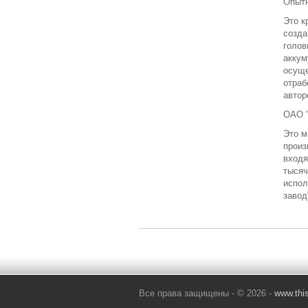
Опытн
Это к
созда
голов
аккум
осуще
отраб
автор
ОАО "
Это м
произ
входя
тысяч
испол
завод
Все права защищены - © 2026 -
www.thi