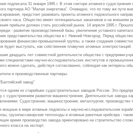
ния подписала 31 января 1995 г. В этом секторе атомного судостроения
ого партнера АО "Малая энергетика". Очевидно, что по тому же пути вн
сирования, предстоит развивать проекты атомного ледокольного направ
своего часа. Общество имеет потенциальных заказчиков и на внешнем р
ения прибыли должен стать российский рынок. 14 апреля 1995 г. Прошло
ереди - развитие производственной базы, увеличение уставного капитал
ние представительства общества в г. Нижний Новгород. Перед общество
рования финансово-промышленной группы, а также создания совместно 
ое будет выступать, как собственник плавучих атомных электростанций.
шие двадцать лет совместной деятельности общества с предприми-учр
ми специалистами научно-исследовательских институтов и промышленн
ного можно сделать, действуя согласованно, соблюдая как интересы общ
ители и производственные партнеры:
Балтийский завод"
тся одним из старейших судостроительных заводов России. Это предп
у с судостроением развитое машиностроение. Деятельностью завода ха
влениями: Судостроение; машиностроение; металлургия; производство т
 мощные в мире атомные ледоколы и научно-исследовательские корабл
озы, грузопассажирские теплоходы и атомные ракетные крейсера - такие
ящее время производство завода ориентировано на строительство сложн
чного класса на экспорт.