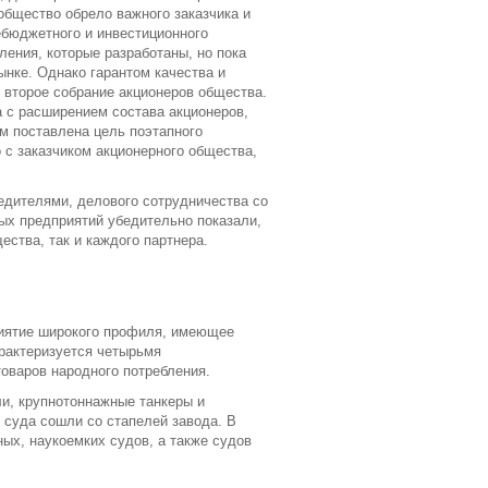
 общество обрело важного заказчика и
ебюджетного и инвестиционного
ления, которые разработаны, но пока
ынке. Однако гарантом качества и
 второе собрание акционеров общества.
а с расширением состава акционеров,
м поставлена цель поэтапного
с заказчиком акционерного общества,
едителями, делового сотрудничества со
ых предприятий убедительно показали,
ества, так и каждого партнера.
риятие широкого профиля, имеющее
рактеризуется четырьмя
оваров народного потребления.
и, крупнотоннажные танкеры и
 суда сошли со стапелей завода. В
ых, наукоемких судов, а также судов