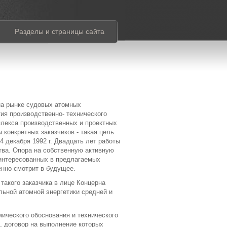
Разделы и страницы сайта
на рынке судовых атомных
тия производственно- технического
плекса производственных и проектных
конкретных заказчиков - такая цель
 декабря 1992 г. Двадцать лет работы
тва. Опора на собственную активную
аинтересованных в предлагаемых
ренно смотрит в будущее.
такого заказчика в лице Концерна
льной атомной энергетики средней и
ического обоснования и технического
 договор на выполнение которых