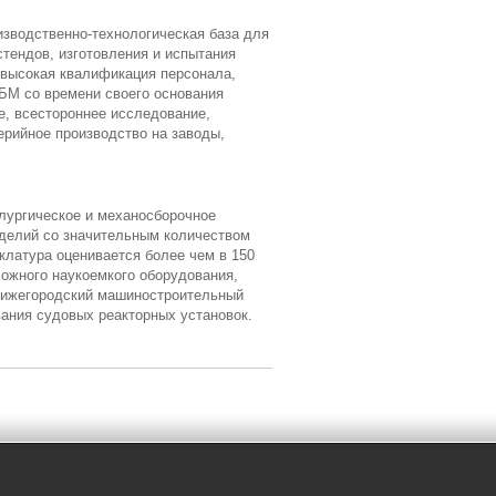
изводственно-технологическая база для
тендов, изготовления и испытания
 высокая квалификация персонала,
КБМ со времени своего основания
е, всестороннее исследование,
ерийное производство на заводы,
лургическое и механосборочное
зделий со значительным количеством
клатура оценивается более чем в 150
ожного наукоемкого оборудования,
"Нижегородский машиностроительный
ания судовых реакторных установок.