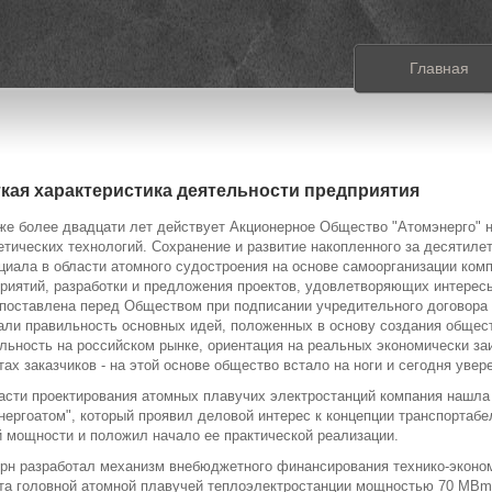
Главная
кая характеристика деятельности предприятия
же более двадцати лет действует Акционерное Общество "Атомэнерго" 
етических технологий. Сохранение и развитие накопленного за десятиле
циала в области атомного судостроения на основе самоорганизации ком
риятий, разработки и предложения проектов, удовлетворяющих интересы 
поставлена перед Обществом при подписании учредительного договора 4
али правильность основных идей, положенных в основу создания общес
льность на российском рынке, ориентация на реальных экономически з
тах заказчиков - на этой основе общество встало на ноги и сегодня уве
асти проектирования атомных плавучих электростанций компания нашла 
нергоатом", который проявил деловой интерес к концепции транспортабе
 мощности и положил начало ее практической реализации.
рн разработал механизм внебюджетного финансирования технико-эконом
та головной атомной плавучей теплоэлектростанции мощностью 70 МВm,