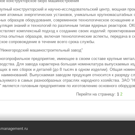
ое конструкторское бюро машиностроения
рупный конструкторский и научно-исследовательский центр, мощная про
ния атомных энергетических установок, уникальных крупномасштабных с
ных образцов оборудования, современное технологическое оснащение и
уляция знаний и технологий по различным типам ядерных реакторов. О
ствляет комплексный подход к созданию своих изделий: проектировани
отка опытных образцов, включая технологические аспекты, передача в с
ское сопровождение в течение всего срока службы.
Нижегородский машиностроительный завод"
ногопрофильное предприятие, имеющее в своем составе крупные метал
водства. Для завода характерна большая номенклатура выпускаемых и
щих в них сборок и деталей (до 8 тысяч в одном изделии). Общая номен
 наименований. Выпускаемая заводом продукция относится к разряду сл
ьзуемого в самых разнообразных отраслях народного хозяйства. ЗАО 
" является головным предприятием по изготовлению основного оборудов
Перейти на страницу:
1
2
smanagement.ru