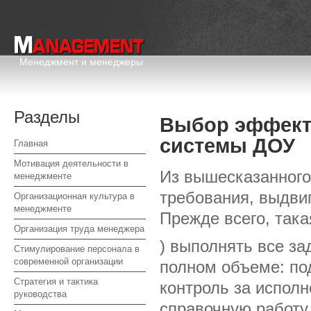
Менеджмент и менеджеры
Разделы
Выбор эффект
системы ДОУ
Главная
Мотивация деятельности в
Из вышесказанног
менеджменте
требования, выдви
Организационная культура в
менеджменте
Прежде всего, така
Организация труда менеджера
) выполнять все з
Стимулирование персонала в
современной организации
полном объеме: под
Стратегия и тактика
контроль за исполн
руководства
справочную работу