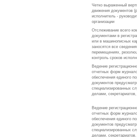
Четко выраженный верт
движения документов (р
исполнитель - руководи
организации
Отслеживание всего ком
документами в регистр
или в машинописных кар
заносятся все сведения
перемещениях, резолюц
контроль сроков исполне
Ведение регистрационн
отчетных форм журнало
обеспечения единого по
документов предусматр
специализированных сл
делами, секретариатов,
Ведение регистрационн
отчетных форм журнало
обеспечения единого по
документов предусматр
специализированных сл
делами, секретариатов,