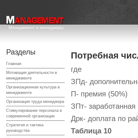
Менеджмент и менеджеры
Разделы
Потребная чис
Главная
где
Мотивация деятельности в
менеджменте
ЗПд- дополнительн
Организационная культура в
П- премия (50%)
менеджменте
Организация труда менеджера
ЗПт- заработанная
Стимулирование персонала в
современной организации
Дрк- доплата по р
Стратегия и тактика
Таблица 10
руководства