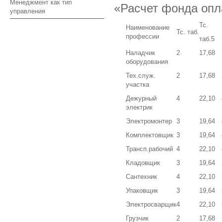
Менеджмент как тип
«Расчет фонда опл
управления
Тс.
Наименование
Тс. таб.
профессии
таб.5
Наладчик
2
17,68
оборудования
Тех.служ.
2
17,68
участка
Дежурный
4
22,10
электрик
Электромонтер
3
19,64
Комплектовщик
3
19,64
Трансп.рабочий
4
22,10
Кладовщик
3
19,64
Сантехник
4
22,10
Упаковщик
3
19,64
Электросварщик
4
22,10
Грузчик
2
17,68