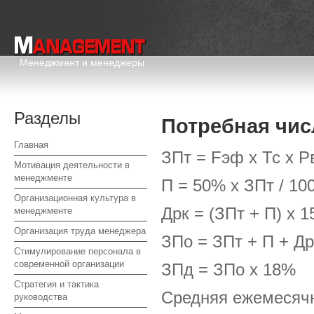
Менеджмент и менеджеры
Разделы
Потребная чис
Главная
ЗПт = Fэф х Тс х Р
Мотивация деятельности в
менеджменте
П = 50% х ЗПт / 10
Организационная культура в
Дрк = (ЗПт + П) х 
менеджменте
Организация труда менеджера
ЗПо = ЗПт + П + Др
Стимулирование персонала в
современной организации
ЗПд = ЗПо х 18%
Стратегия и тактика
Средняя ежемесячн
руководства