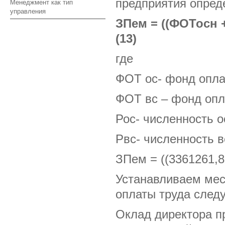
предприятия опред
Менеджмент как тип
управления
ЗПем = ((ФОТосн +
(13)
где
ФОТ ос- фонд опла
ФОТ вс – фонд опл
Рос- численность 
Рвс- численность 
ЗПем = ((3361261,8
Устанавливаем мес
оплаты труда след
Оклад директора п